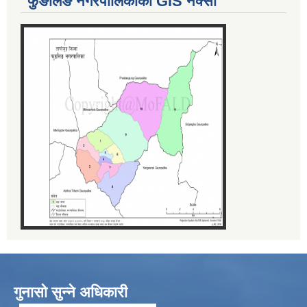
फुङलिङ नगरपालिकाको GIS नक्सा
गुनासो सुन्ने अधिकारी