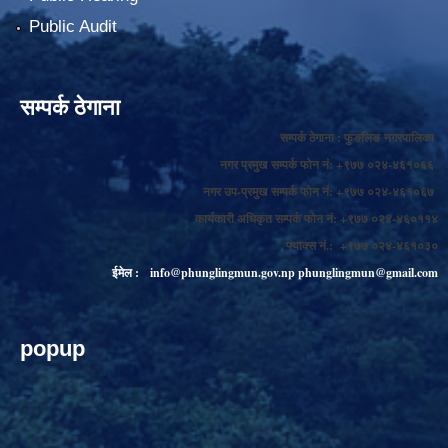
Public Audit
सम्पर्क ठेगाना
सम्पर्क ठेगाना : फुङलिङ नगरपालिका
नगर प्रमुख सम्पर्क फोन नं: +९७७ ०२४-४६१०६६
नगर उप-प्रमुख सम्पर्क फोन नं: +९७७ ०२४-४६१०६७
कार्यकारी अधिकृत सम्पर्क फोन नं: +९७७ ०२४-४६०११४
फ्याक्स नं.: +९७७ ०२४-४६१०३०
ईमेल :
info@phunglingmun.gov.np
phunglingmun@gmail.com
popup