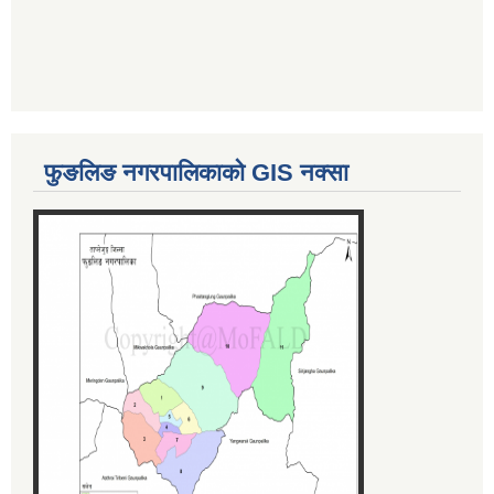
फुङलिङ नगरपालिकाको GIS नक्सा