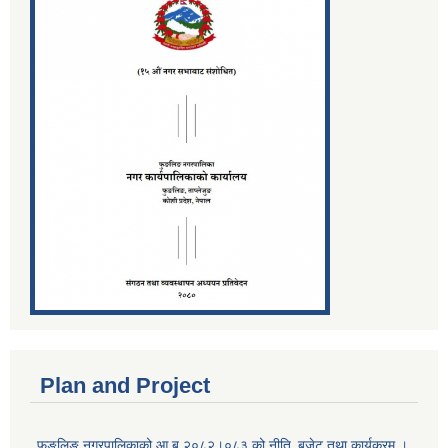
Plan and Project
फुङलिङ नगरपालिकाको आ.ब.२०८२।०८३ को नीति‚ बजेट तथा कार्यक्रम ।