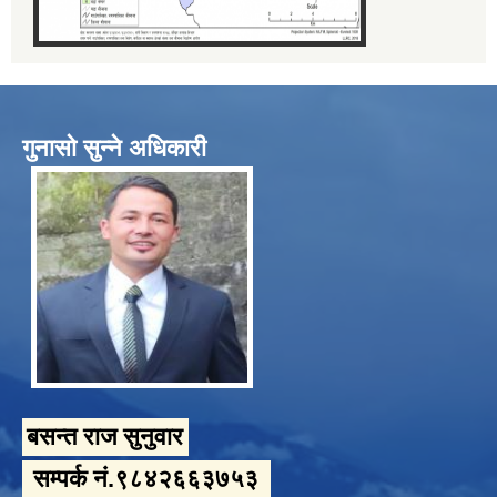
गुनासो सुन्ने अधिकारी
बसन्त राज सुनुवार
सम्पर्क नं.९८४२६६३७५३