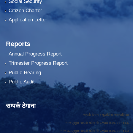
Social Security
Citizen Charter
Application Letter
Reports
Annual Progress Report
Trimester Progress Report
Public Hearing
Public Audit
सम्पर्क ठेगाना
सम्पर्क ठेगाना : फुङलिङ नगरपालिका
नगर प्रमुख सम्पर्क फोन नं: +९७७ ०२४-४६१०६६
नगर उप-प्रमुख सम्पर्क फोन नं: +९७७ ०२४-४६१०६७