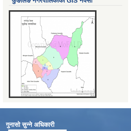
फुङलिङ नगरपालिकाको GIS नक्सा
गुनासो सुन्ने अधिकारी