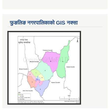
फुङलिङ नगरपालिकाको GIS नक्सा