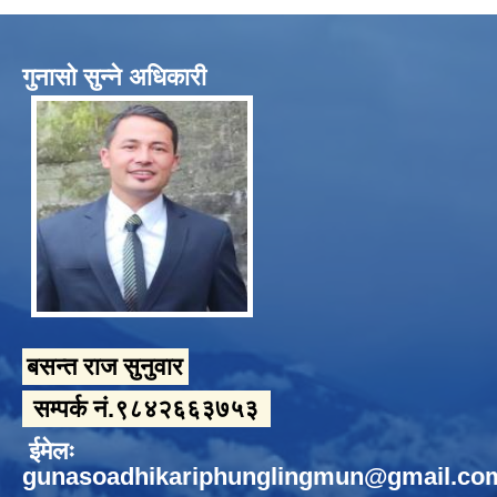
गुनासो सुन्ने अधिकारी
बसन्त राज सुनुवार
सम्पर्क नं.९८४२६६३७५३
ईमेलः
gunasoadhikariphunglingmun@gmail.co