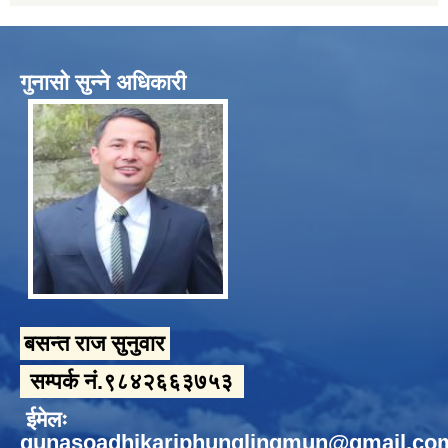
गुनासो सुन्ने अधिकारी
बसन्त राज सुनुवार
सम्पर्क नं.९८४२६६३७५३
ईमेलः
gunasoadhikariphunglingmun@gmail.co