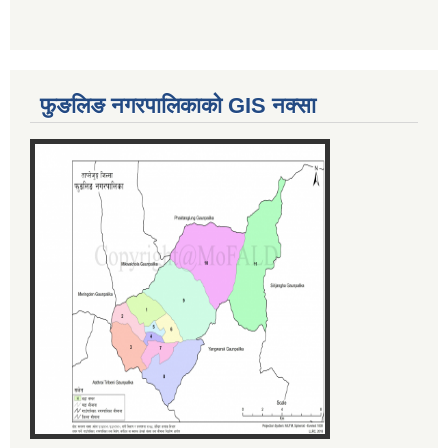
फुङलिङ नगरपालिकाको GIS नक्सा