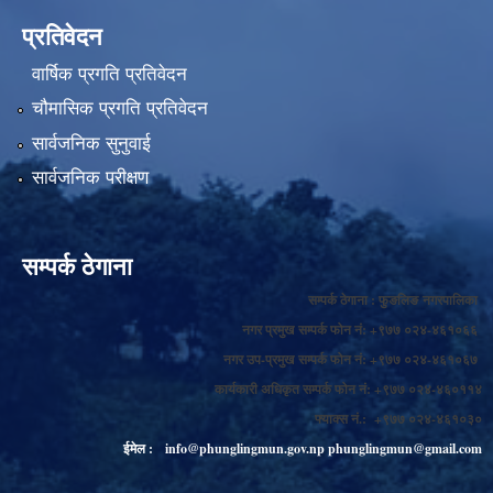
प्रतिवेदन
वार्षिक प्रगति प्रतिवेदन
चौमासिक प्रगति प्रतिवेदन
सार्वजनिक सुनुवाई
सार्वजनिक परीक्षण
सम्पर्क ठेगाना
सम्पर्क ठेगाना : फुङलिङ नगरपालिका
नगर प्रमुख सम्पर्क फोन नं: +९७७ ०२४-४६१०६६
नगर उप-प्रमुख सम्पर्क फोन नं: +९७७ ०२४-४६१०६७
कार्यकारी अधिकृत सम्पर्क फोन नं: +९७७ ०२४-४६०११४
फ्याक्स नं.: +९७७ ०२४-४६१०३०
ईमेल :
info@phunglingmun.gov.np
phunglingmun@gmail.com