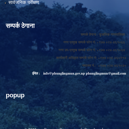
सार्वजनिक परीक्षण
सम्पर्क ठेगाना
सम्पर्क ठेगाना : फुङलिङ नगरपालिका
नगर प्रमुख सम्पर्क फोन नं: +९७७ ०२४-४६१०६६
नगर उप-प्रमुख सम्पर्क फोन नं: +९७७ ०२४-४६१०६७
कार्यकारी अधिकृत सम्पर्क फोन नं: +९७७ ०२४-४६०११४
फ्याक्स नं.: +९७७ ०२४-४६१०३०
ईमेल :
info@phunglingmun.gov.np
phunglingmun@gmail.com
popup