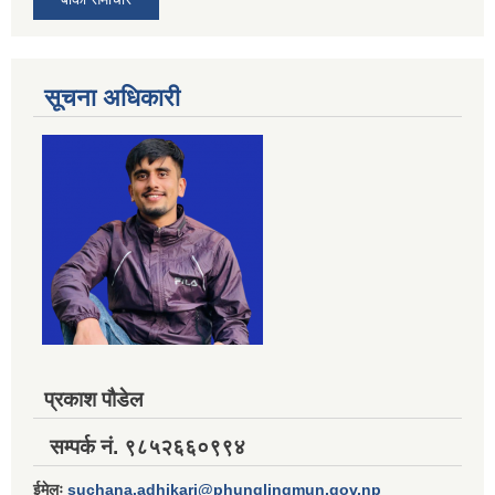
सूचना अधिकारी
प्रकाश पौडेल
सम्पर्क नं. ९८५२६६०९९४
ईमेलः
suchana.adhikari@phunglingmun.gov.np