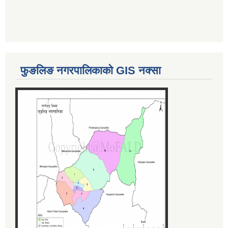
फुङलिङ नगरपालिकाको GIS नक्सा