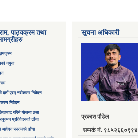
राम, पाठ्यक्रम तथा
सूचना अधिकारी
ामग्रीहरु
ठ्यक्रम
ाको नमुना
ेदन
ाराम
छी दर्ता एवम् नवीकरण निवेदन
विकरण निवेदन
िकाबाट गरिने योजना तथा
प्रकाश पौडेल
अनुगमन प्रतिवेदनको ढाँचा
ागि आवेदन फारामको ढाँचा
सम्पर्क नं. ९८५२६६०९९४