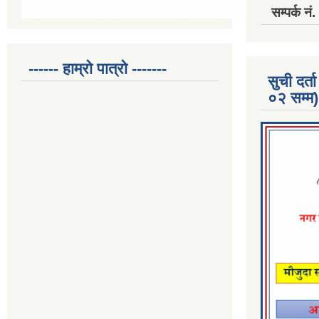
सम्पर्क 
------ हाम्रो पात्रो -------
सुची दर
०२ सम्म)