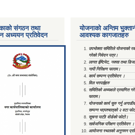
काको संगठन तथा
योजनाको अन्तिम भुक्ता
पन अध्ययन प्रतिवेदन
आवश्यक कागजातहरु
ments/Al...
उपभोक्ता समितिले योजनाको रकम
गरेको निवेदन पत्र।
लागत ईष्टिमेट, नक्सा तथा डिज
नापी निरिक्षण फाराम।
कार्य सम्पन्न प्रतिवेदन ।
विल भरपाईहरु
समितिको अध्यक्षले प्रमाणित गर
फाराम।
योजनाको कार्य सुरु गर्नु अगाडी
सम्पन्न भएपश्चात्‌को २ वटा फो
सूचना पाटी/ वोर्डको फोटो।
सार्वजनिक परिक्षण प्रतिवेदन ।
आयोजना स्थलको अनुगमन प्रत