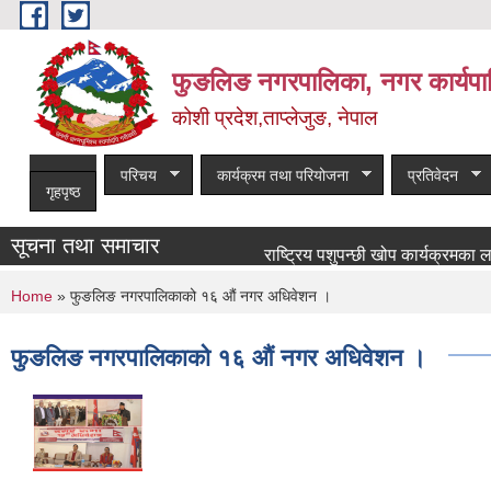
Skip to main content
फुङलिङ नगरपालिका, नगर कार्यपा
कोशी प्रदेश,ताप्लेजुङ, नेपाल
परिचय
कार्यक्रम तथा परियोजना
प्रतिवेदन
गृहपृष्ठ
सूचना तथा समाचार
राष्ट्रिय पशुपन्छी खोप कार्यक्रमका लागि खोप
You are here
Home
» फुङलिङ नगरपालिकाको १६ औं नगर अधिवेशन ।
फुङलिङ नगरपालिकाको १६ औं नगर अधिवेशन ।