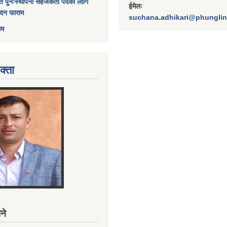
त पुनःस्थापना सहजकर्ता पदको लागि
ईमेलः
ेदन फाराम
suchana.adhikari@phungli
ाम
क्ता
ने