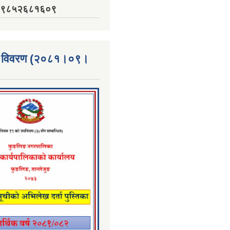
नं. ९८५२६८१६०९
्ता विवरण (२०८१।०९।