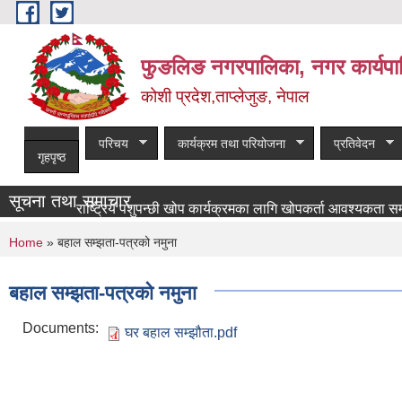
Skip to main content
फुङलिङ नगरपालिका, नगर कार्यपा
कोशी प्रदेश,ताप्लेजुङ, नेपाल
परिचय
कार्यक्रम तथा परियोजना
प्रतिवेदन
गृहपृष्ठ
सूचना तथा समाचार
राष्ट्रिय पशुपन्छी खोप कार्यक्रमका लागि खोपकर्ता आवश्यकता सम्बन्धी सूच
You are here
Home
» बहाल सम्झता-पत्रको नमुना
बहाल सम्झता-पत्रको नमुना
Documents:
घर बहाल सम्झौता.pdf