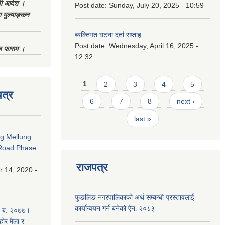
णी आदेश ।
Post date:
Sunday, July 20, 2025 - 10:59
 मुल्याङ्कन
ब्यक्तिगत घटना दर्ता सप्ताह
Post date:
Wednesday, April 16, 2025 -
िज फाराम ।
12:32
Pages
1
2
3
4
5
त्र
6
7
8
next ›
last »
ng Mellung
Road Phase
राजपत्र
 14, 2020 -
फुङलिङ नगरपालिकाको अर्थ सम्बन्धी प्रस्तावलाई
कार्यान्वयन गर्न बनेको ऐन‚ २०८३
. ब. २०७७।
होर मैला र