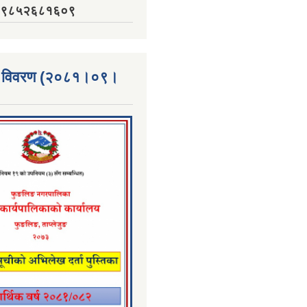
नं. ९८५२६८१६०९
्ता विवरण (२०८१।०९।