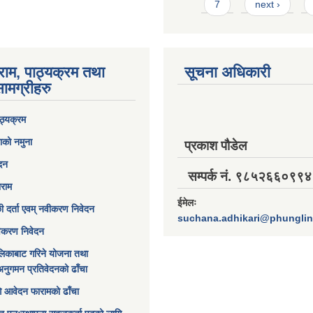
7
next ›
राम, पाठ्यक्रम तथा
सूचना अधिकारी
ामग्रीहरु
ठ्यक्रम
ाको नमुना
प्रकाश पौडेल
ेदन
सम्पर्क नं. ९८५२६६०९९४
ाराम
ईमेलः
छी दर्ता एवम् नवीकरण निवेदन
suchana.adhikari@phungli
विकरण निवेदन
िकाबाट गरिने योजना तथा
अनुगमन प्रतिवेदनको ढाँचा
ागि आवेदन फारामको ढाँचा