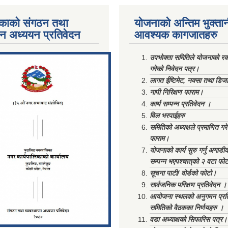
काको संगठन तथा
योजनाको अन्तिम भुक्ता
पन अध्ययन प्रतिवेदन
आवश्यक कागजातहरु
ments/Al...
उपभोक्ता समितिले योजनाको रकम
गरेको निवेदन पत्र।
लागत ईष्टिमेट, नक्सा तथा डिज
नापी निरिक्षण फाराम।
कार्य सम्पन्न प्रतिवेदन ।
विल भरपाईहरु
समितिको अध्यक्षले प्रमाणित गर
फाराम।
योजनाको कार्य सुरु गर्नु अगाडी
सम्पन्न भएपश्चात्‌को २ वटा फो
सूचना पाटी/ वोर्डको फोटो।
सार्वजनिक परिक्षण प्रतिवेदन ।
आयोजना स्थलको अनुगमन प्रत
समितिको वैठकका निर्णयहरु ।
वडा अध्याक्षको सिफारिस पत्र।