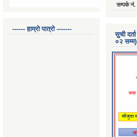
सम्पर्क 
------ हाम्रो पात्रो -------
सुची दर
०२ सम्म)