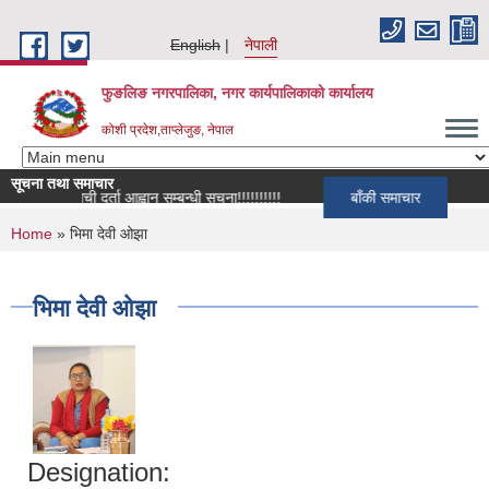
Skip to main content
English
नेपाली
फुङलिङ नगरपालिका, नगर कार्यपालिकाको कार्यालय
कोशी प्रदेश,ताप्लेजुङ, नेपाल
सूचना तथा समाचार
सूची दर्ता आह्वान सम्बन्धी सूचना!!!!!!!!!!
बाँकी समाचार
You are here
Home
» भिमा देवी ओझा
भिमा देवी ओझा
Designation: