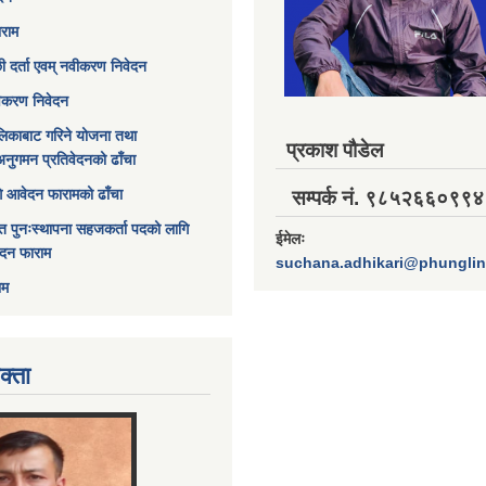
ाराम
छी दर्ता एवम् नवीकरण निवेदन
विकरण निवेदन
िकाबाट गरिने योजना तथा
प्रकाश पौडेल
अनुगमन प्रतिवेदनको ढाँचा
ागि आवेदन फारामको ढाँचा
सम्पर्क नं. ९८५२६६०९९४
त पुनःस्थापना सहजकर्ता पदको लागि
ईमेलः
ेदन फाराम
suchana.adhikari@phungli
ाम
क्ता