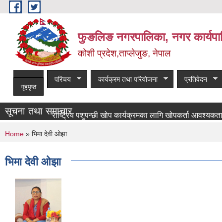
Skip to main content
फुङलिङ नगरपालिका, नगर कार्यपा
कोशी प्रदेश,ताप्लेजुङ, नेपाल
परिचय
कार्यक्रम तथा परियोजना
प्रतिवेदन
गृहपृष्ठ
सूचना तथा समाचार
राष्ट्रिय पशुपन्छी खोप कार्यक्रमका लागि खोपकर्ता आवश्यकता सम्बन्धी
You are here
Home
» भिमा देवी ओझा
भिमा देवी ओझा