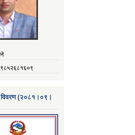
ने
नं. ९८५२६८१६०९
्ता विवरण (२०८१।०९।