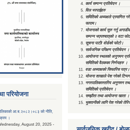
कार्य सम्पन्न प्रतिवेदन ।
विल भरपाईहरु
समितिको अध्यक्षले प्रमाणित गर
फाराम।
योजनाको कार्य सुरु गर्नु अगाडी
सम्पन्न भएपश्चात्‌को २ वटा फो
सूचना पाटी/ वोर्डको फोटो।
सार्वजनिक परिक्षण प्रतिवेदन ।
आयोजना स्थलको अनुगमन प्रत
समितिको वैठकका निर्णयहरु ।
वडा अध्याक्षको सिफारिस पत्र।
योजना शाखाले पेश गरेको टिप्प
नगरपालिकास्तरिय अनुगमन तथा
समितिको प्रतिवेदन ।
था परियोजना
सम्झौता तथा आयोजना खाता ।
भुक्तानीको लागि पेश गरेको तेर
ालिकाको आ.ब.२०८२।०८३ को नीति‚
यक्रम ।
ednesday, August 20, 2025 -
सार्वजनिक खरीद / बोलप