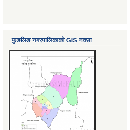
फुङलिङ नगरपालिकाको GIS नक्सा