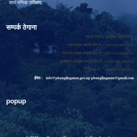
सार्वजनिक परीक्षण
सम्पर्क ठेगाना
सम्पर्क ठेगाना : फुङलिङ नगरपालिका
नगर प्रमुख सम्पर्क फोन नं: +९७७ ०२४-४६१०६६
नगर उप-प्रमुख सम्पर्क फोन नं: +९७७ ०२४-४६१०६७
कार्यकारी अधिकृत सम्पर्क फोन नं: +९७७ ०२४-४६०११४
फ्याक्स नं.: +९७७ ०२४-४६१०३०
ईमेल :
info@phunglingmun.gov.np
phunglingmun@gmail.com
popup