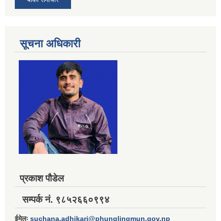
सूचना अधिकारी
प्रकाश पौडेल
सम्पर्क नं. ९८५२६६०९९४
ईमेलः
suchana.adhikari@phunglingmun.gov.np