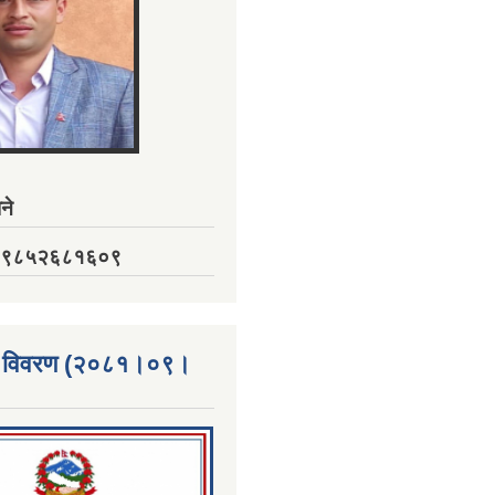
ने
नं. ९८५२६८१६०९
्ता विवरण (२०८१।०९।