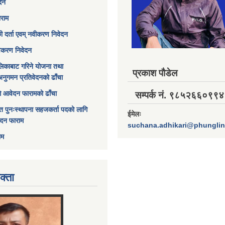
ेदन
ाराम
छी दर्ता एवम् नवीकरण निवेदन
विकरण निवेदन
िकाबाट गरिने योजना तथा
प्रकाश पौडेल
अनुगमन प्रतिवेदनको ढाँचा
ागि आवेदन फारामको ढाँचा
सम्पर्क नं. ९८५२६६०९९४
त पुनःस्थापना सहजकर्ता पदको लागि
ईमेलः
ेदन फाराम
suchana.adhikari@phungli
ाम
क्ता