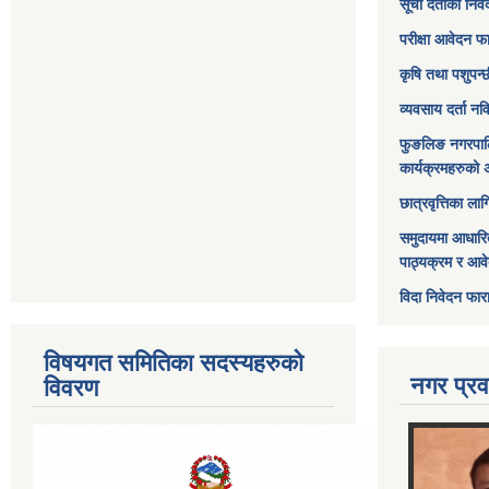
सूची दर्ताको निव
परीक्षा आवेदन फ
कृषि तथा पशुपन्
व्यवसाय दर्ता न
फुङलिङ नगरपाल
कार्यक्रमहरुको 
छात्रवृत्तिका ल
समुदायमा आधारि
पाठ्यक्रम र आव
विदा निवेदन फार
विषयगत समितिका सदस्यहरुको
नगर प्रव
विवरण