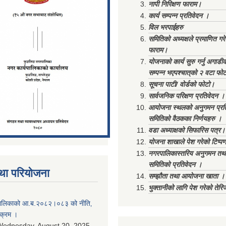
नापी निरिक्षण फाराम।
कार्य सम्पन्न प्रतिवेदन ।
विल भरपाईहरु
समितिको अध्यक्षले प्रमाणित गर
फाराम।
योजनाको कार्य सुरु गर्नु अगाडी
सम्पन्न भएपश्चात्‌को २ वटा फो
सूचना पाटी/ वोर्डको फोटो।
सार्वजनिक परिक्षण प्रतिवेदन ।
आयोजना स्थलको अनुगमन प्रत
समितिको वैठकका निर्णयहरु ।
वडा अध्याक्षको सिफारिस पत्र।
योजना शाखाले पेश गरेको टिप्प
नगरपालिकास्तरिय अनुगमन तथा
समितिको प्रतिवेदन ।
था परियोजना
सम्झौता तथा आयोजना खाता ।
भुक्तानीको लागि पेश गरेको तेर
ालिकाको आ.ब.२०८२।०८३ को नीति‚
यक्रम ।
ednesday, August 20, 2025 -