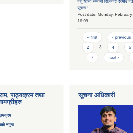
पशु खरिद सम्बन्धी सिलबन्दी दरभाउ पत
सूचना !
Post date:
Monday, February 
16:09
Pages
« first
‹ previous
2
3
4
5
7
next ›
राम, पाठ्यक्रम तथा
सूचना अधिकारी
ामग्रीहरु
ठ्यक्रम
ाको नमुना