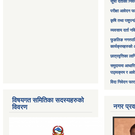
सूची दर्ताको निव
परीक्षा आवेदन फ
कृषि तथा पशुपन्
व्यवसाय दर्ता न
फुङलिङ नगरपाल
कार्यक्रमहरुको 
छात्रवृत्तिका ल
समुदायमा आधारि
पाठ्यक्रम र आव
विदा निवेदन फार
विषयगत समितिका सदस्यहरुको
नगर प्रव
विवरण