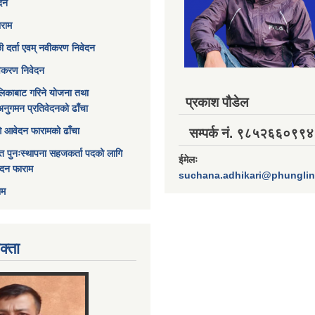
ेदन
ाराम
छी दर्ता एवम् नवीकरण निवेदन
विकरण निवेदन
िकाबाट गरिने योजना तथा
प्रकाश पौडेल
अनुगमन प्रतिवेदनको ढाँचा
ागि आवेदन फारामको ढाँचा
सम्पर्क नं. ९८५२६६०९९४
त पुनःस्थापना सहजकर्ता पदको लागि
ईमेलः
ेदन फाराम
suchana.adhikari@phungli
ाम
क्ता