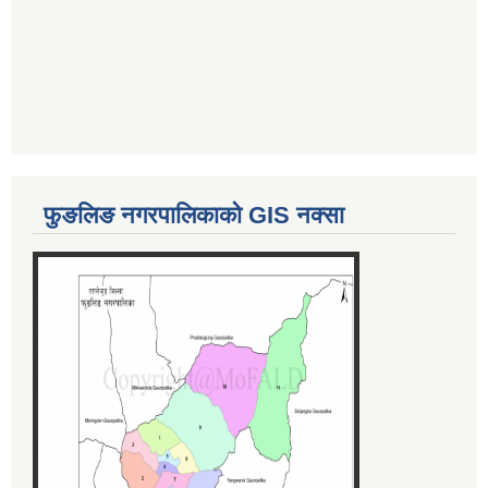
फुङलिङ नगरपालिकाको GIS नक्सा