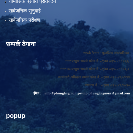
चौमासिक प्रगति प्रतिवेदन
सार्वजनिक सुनुवाई
सार्वजनिक परीक्षण
सम्पर्क ठेगाना
सम्पर्क ठेगाना : फुङलिङ नगरपालिका
नगर प्रमुख सम्पर्क फोन नं: +९७७ ०२४-४६१०६६
नगर उप-प्रमुख सम्पर्क फोन नं: +९७७ ०२४-४६१०६७
कार्यकारी अधिकृत सम्पर्क फोन नं: +९७७ ०२४-४६०११४
फ्याक्स नं.: +९७७ ०२४-४६१०३०
ईमेल :
info@phunglingmun.gov.np
phunglingmun@gmail.com
popup