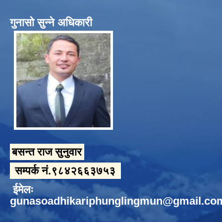
गुनासो सुन्ने अधिकारी
बसन्त राज सुनुवार
सम्पर्क नं.९८४२६६३७५३
ईमेलः
gunasoadhikariphunglingmun@gmail.co