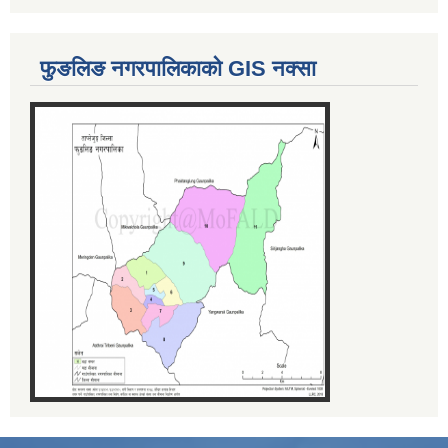
फुङलिङ नगरपालिकाको GIS नक्सा