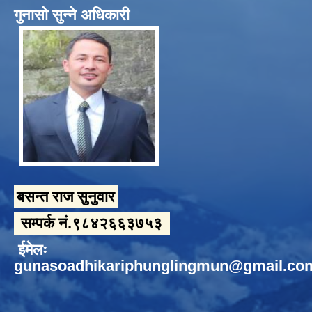
गुनासो सुन्ने अधिकारी
बसन्त राज सुनुवार
सम्पर्क नं.९८४२६६३७५३
ईमेलः
gunasoadhikariphunglingmun@gmail.co