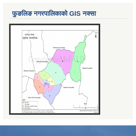
फुङलिङ नगरपालिकाको GIS नक्सा