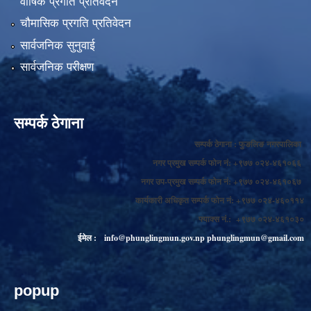
वार्षिक प्रगति प्रतिवेदन
चौमासिक प्रगति प्रतिवेदन
सार्वजनिक सुनुवाई
सार्वजनिक परीक्षण
सम्पर्क ठेगाना
सम्पर्क ठेगाना : फुङलिङ नगरपालिका
नगर प्रमुख सम्पर्क फोन नं: +९७७ ०२४-४६१०६६
नगर उप-प्रमुख सम्पर्क फोन नं: +९७७ ०२४-४६१०६७
कार्यकारी अधिकृत सम्पर्क फोन नं: +९७७ ०२४-४६०११४
फ्याक्स नं.: +९७७ ०२४-४६१०३०
ईमेल :
info@phunglingmun.gov.np
phunglingmun@gmail.com
popup