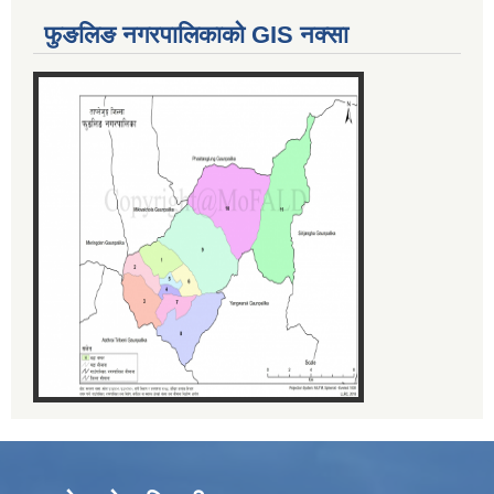
फुङलिङ नगरपालिकाको GIS नक्सा