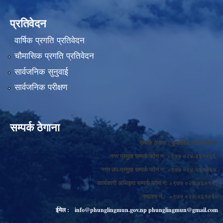
प्रतिवेदन
वार्षिक प्रगति प्रतिवेदन
चौमासिक प्रगति प्रतिवेदन
सार्वजनिक सुनुवाई
सार्वजनिक परीक्षण
सम्पर्क ठेगाना
सम्पर्क ठेगाना : फुङलिङ नगरपालिका
नगर प्रमुख सम्पर्क फोन नं: +९७७ ०२४-४६१०६६
नगर उप-प्रमुख सम्पर्क फोन नं: +९७७ ०२४-४६१०६७
कार्यकारी अधिकृत सम्पर्क फोन नं: +९७७ ०२४-४६०११४
फ्याक्स नं.: +९७७ ०२४-४६१०३०
ईमेल :
info@phunglingmun.gov.np
phunglingmun@gmail.com