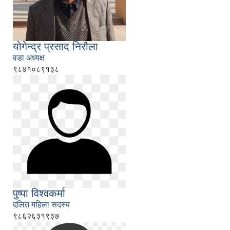
योगेन्द्र प्रसाद निरौला
वडा अध्यक्ष
९८४१०८९१३८
पुष्पा विश्वकर्मा
दलित महिला सदस्य
९८६२६३१९३७