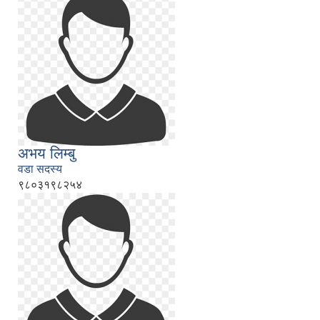
अभय लिम्बु
वडा सदस्य
९८०३१९८२५४