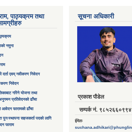
राम, पाठ्यक्रम तथा
सूचना अधिकारी
ामग्रीहरु
ठ्यक्रम
ाको नमुना
ेदन
ाराम
छी दर्ता एवम् नवीकरण निवेदन
विकरण निवेदन
िकाबाट गरिने योजना तथा
प्रकाश पौडेल
अनुगमन प्रतिवेदनको ढाँचा
ागि आवेदन फारामको ढाँचा
सम्पर्क नं. ९८५२६६०९९४
त पुनःस्थापना सहजकर्ता पदको लागि
ईमेलः
ेदन फाराम
suchana.adhikari@phungli