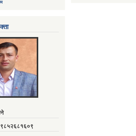
ाम
क्ता
ने
नं. ९८५२६८१६०९