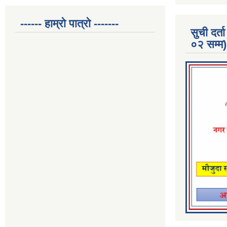
------ हाम्रो पात्रो -------
सुची दर
०२ सम्म)