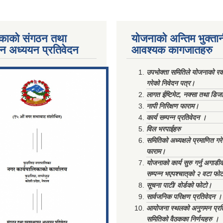
काको संगठन तथा
योजनाको अन्तिम भुक्ता
पन अध्ययन प्रतिवेदन
आवश्यक कागजातहरु
ments/Al...
उपभोक्ता समितिले योजनाको रकम
गरेको निवेदन पत्र।
लागत ईष्टिमेट, नक्सा तथा डिज
नापी निरिक्षण फाराम।
कार्य सम्पन्न प्रतिवेदन ।
विल भरपाईहरु
समितिको अध्यक्षले प्रमाणित गर
फाराम।
योजनाको कार्य सुरु गर्नु अगाडी
सम्पन्न भएपश्चात्‌को २ वटा फो
सूचना पाटी/ वोर्डको फोटो।
सार्वजनिक परिक्षण प्रतिवेदन ।
आयोजना स्थलको अनुगमन प्रत
समितिको वैठकका निर्णयहरु ।