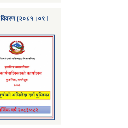
्ता विवरण (२०८१।०९।