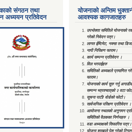
काको संगठन तथा
योजनाको अन्तिम भुक्ता
पन अध्ययन प्रतिवेदन
आवश्यक कागजातहरु
ments/Al...
उपभोक्ता समितिले योजनाको रकम
गरेको निवेदन पत्र।
लागत ईष्टिमेट, नक्सा तथा डिज
नापी निरिक्षण फाराम।
कार्य सम्पन्न प्रतिवेदन ।
विल भरपाईहरु
समितिको अध्यक्षले प्रमाणित गर
फाराम।
योजनाको कार्य सुरु गर्नु अगाडी
सम्पन्न भएपश्चात्‌को २ वटा फो
सूचना पाटी/ वोर्डको फोटो।
सार्वजनिक परिक्षण प्रतिवेदन ।
आयोजना स्थलको अनुगमन प्रत
समितिको वैठकका निर्णयहरु ।
वडा अध्याक्षको सिफारिस पत्र।
योजना शाखाले पेश गरेको टिप्प