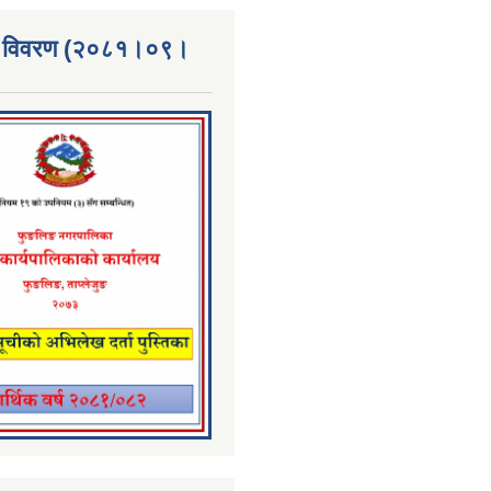
्ता विवरण (२०८१।०९।