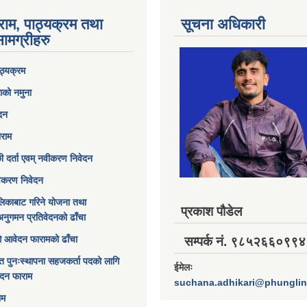
राम, पाठ्यक्रम तथा
सूचना अधिकारी
ामग्रीहरु
ठ्यक्रम
ाको नमुना
ेदन
ाराम
छी दर्ता एवम् नवीकरण निवेदन
विकरण निवेदन
िकाबाट गरिने योजना तथा
प्रकाश पौडेल
अनुगमन प्रतिवेदनको ढाँचा
ागि आवेदन फारामको ढाँचा
सम्पर्क नं. ९८५२६६०९९४
त पुनःस्थापना सहजकर्ता पदको लागि
ईमेलः
ेदन फाराम
suchana.adhikari@phungli
ाम