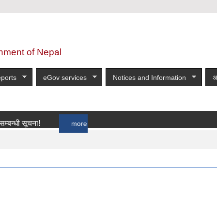
nment of Nepal
ports
eGov services
Notices and Information
अ
सूचना!
more