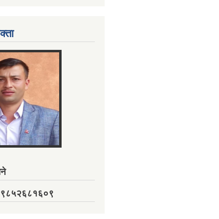
क्ता
ने
नं. ९८५२६८१६०९