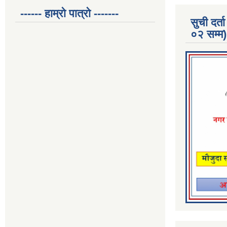
------ हाम्रो पात्रो -------
सुची दर
०२ सम्म)