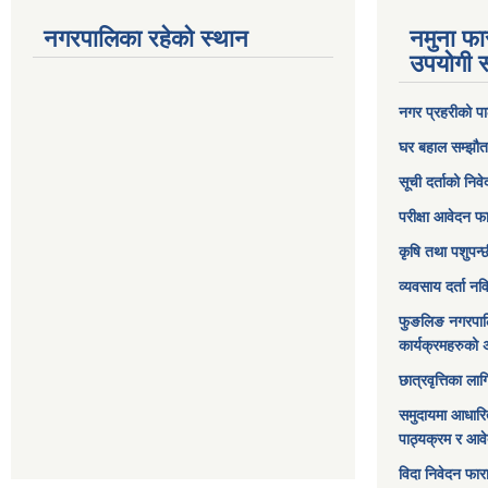
नगरपालिका रहेको स्थान
नमुना फा
उपयोगी स
नगर प्रहरीको पा
घर बहाल सम्झौत
सूची दर्ताको निव
परीक्षा आवेदन फ
कृषि तथा पशुपन्
व्यवसाय दर्ता न
फुङलिङ नगरपाल
कार्यक्रमहरुको 
छात्रवृत्तिका ल
समुदायमा आधारि
पाठ्यक्रम र आव
विदा निवेदन फार