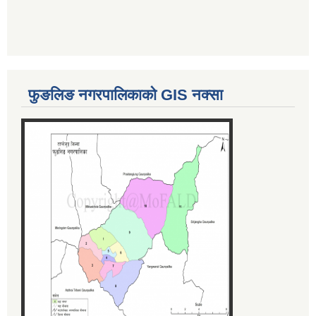
फुङलिङ नगरपालिकाको GIS नक्सा