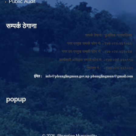
Public Audit
सम्पर्क ठेगाना
सम्पर्क ठेगाना : फुङलिङ नगरपालिका
नगर प्रमुख सम्पर्क फोन नं: +९७७ ०२४-४६१०६६
नगर उप-प्रमुख सम्पर्क फोन नं: +९७७ ०२४-४६१०६७
कार्यकारी अधिकृत सम्पर्क फोन नं: +९७७ ०२४-४६०११४
फ्याक्स नं.: +९७७ ०२४-४६१०३०
ईमेल :
info@phunglingmun.gov.np
phunglingmun@gmail.com
popup
© 2026 Phungling Municipality