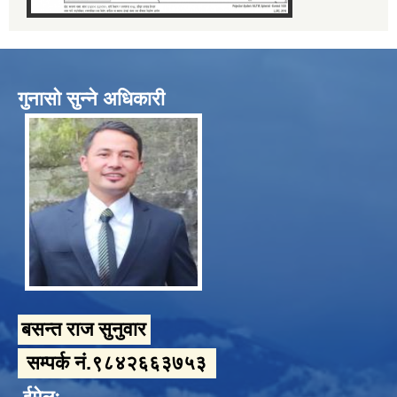
गुनासो सुन्ने अधिकारी
बसन्त राज सुनुवार
सम्पर्क नं.९८४२६६३७५३