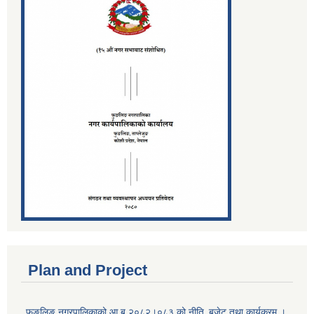
Plan and Project
फुङलिङ नगरपालिकाको आ.ब.२०८२।०८३ को नीति‚ बजेट तथा कार्यक्रम ।