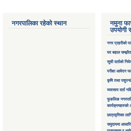
नगरपालिका रहेको स्थान
नमुना फा
उपयोगी स
नगर प्रहरीको पा
घर बहाल सम्झौत
सूची दर्ताको निव
परीक्षा आवेदन फ
कृषि तथा पशुपन्
व्यवसाय दर्ता न
फुङलिङ नगरपाल
कार्यक्रमहरुको 
छात्रवृत्तिका ल
समुदायमा आधारि
पाठ्यक्रम र आव