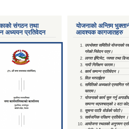
काको संगठन तथा
योजनाको अन्तिम भुक्ता
पन अध्ययन प्रतिवेदन
आवश्यक कागजातहरु
ments/Al...
उपभोक्ता समितिले योजनाको रकम
गरेको निवेदन पत्र।
लागत ईष्टिमेट, नक्सा तथा डिज
नापी निरिक्षण फाराम।
कार्य सम्पन्न प्रतिवेदन ।
विल भरपाईहरु
समितिको अध्यक्षले प्रमाणित गर
फाराम।
योजनाको कार्य सुरु गर्नु अगाडी
सम्पन्न भएपश्चात्‌को २ वटा फो
सूचना पाटी/ वोर्डको फोटो।
सार्वजनिक परिक्षण प्रतिवेदन ।
आयोजना स्थलको अनुगमन प्रत