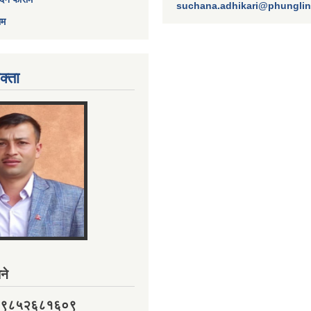
suchana.adhikari@phungli
ाम
क्ता
ने
नं. ९८५२६८१६०९