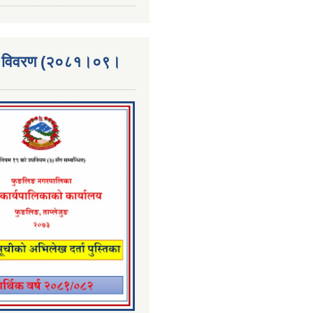
्ता विवरण (२०८१।०९।