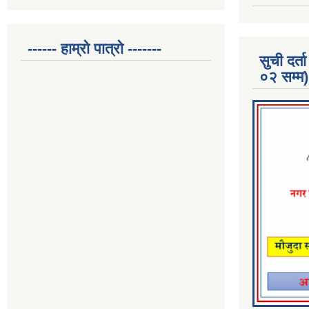
------ हाम्रो पात्रो -------
सुची दर
०२ सम्म)