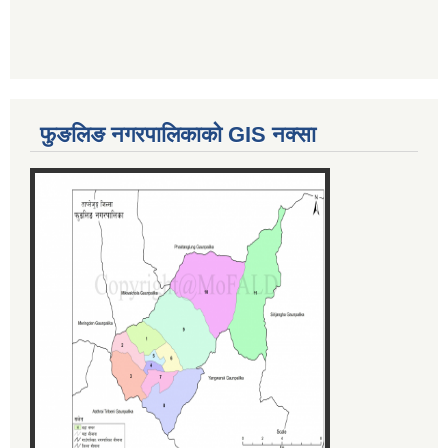
फुङलिङ नगरपालिकाको GIS नक्सा