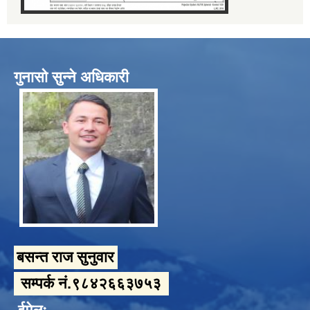
गुनासो सुन्ने अधिकारी
बसन्त राज सुनुवार
सम्पर्क नं.९८४२६६३७५३