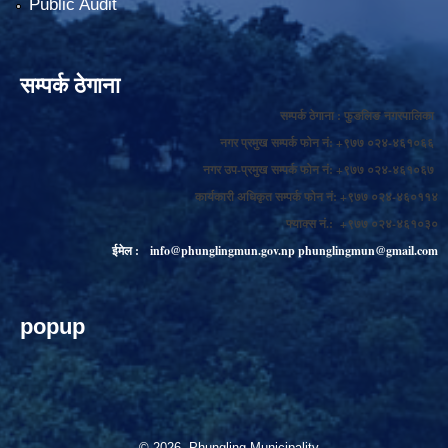
Public Audit
सम्पर्क ठेगाना
सम्पर्क ठेगाना : फुङलिङ नगरपालिका
नगर प्रमुख सम्पर्क फोन नं: +९७७ ०२४-४६१०६६
नगर उप-प्रमुख सम्पर्क फोन नं: +९७७ ०२४-४६१०६७
कार्यकारी अधिकृत सम्पर्क फोन नं: +९७७ ०२४-४६०११४
फ्याक्स नं.: +९७७ ०२४-४६१०३०
ईमेल :
info@phunglingmun.gov.np
phunglingmun@gmail.com
popup
© 2026 Phungling Municipality