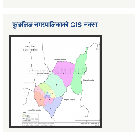
फुङलिङ नगरपालिकाको GIS नक्सा