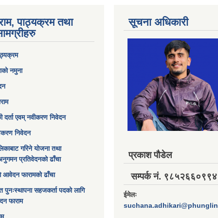
राम, पाठ्यक्रम तथा
सूचना अधिकारी
ामग्रीहरु
ठ्यक्रम
ाको नमुना
ेदन
ाराम
छी दर्ता एवम् नवीकरण निवेदन
विकरण निवेदन
िकाबाट गरिने योजना तथा
प्रकाश पौडेल
अनुगमन प्रतिवेदनको ढाँचा
ागि आवेदन फारामको ढाँचा
सम्पर्क नं. ९८५२६६०९९४
त पुनःस्थापना सहजकर्ता पदको लागि
ईमेलः
ेदन फाराम
suchana.adhikari@phungli
ाम