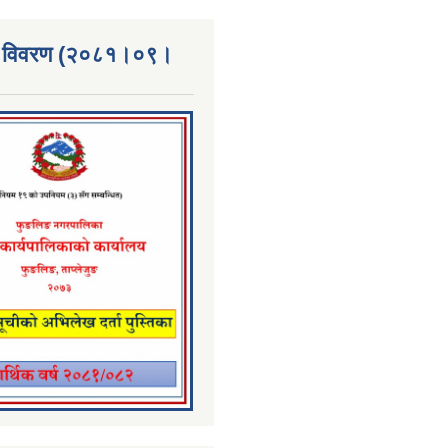
्ता विवरण (२०८१।०९।