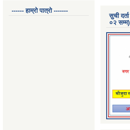
------ हाम्रो पात्रो -------
सुची दर
०२ सम्म)