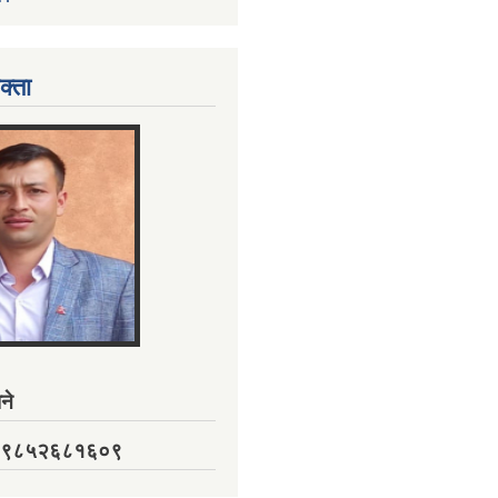
क्ता
ने
नं. ९८५२६८१६०९