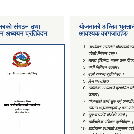
काको संगठन तथा
योजनाको अन्तिम भुक्ता
पन अध्ययन प्रतिवेदन
आवश्यक कागजातहरु
ments/Al...
उपभोक्ता समितिले योजनाको रकम
गरेको निवेदन पत्र।
लागत ईष्टिमेट, नक्सा तथा डिज
नापी निरिक्षण फाराम।
कार्य सम्पन्न प्रतिवेदन ।
विल भरपाईहरु
समितिको अध्यक्षले प्रमाणित गर
फाराम।
योजनाको कार्य सुरु गर्नु अगाडी
सम्पन्न भएपश्चात्‌को २ वटा फो
सूचना पाटी/ वोर्डको फोटो।
सार्वजनिक परिक्षण प्रतिवेदन ।
आयोजना स्थलको अनुगमन प्रत