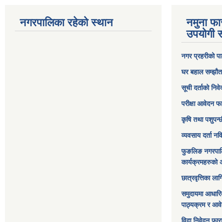
नगरपालिका रहेको स्थान
नमुना फा
उपयोगी स
नगर प्रहरीको पा
घर बहाल सम्झौत
सूची दर्ताको निव
परीक्षा आवेदन फ
कृषि तथा पशुपन्
व्यवसाय दर्ता न
फुङलिङ नगरपाल
कार्यक्रमहरुको 
छात्रवृत्तिका ल
समुदायमा आधारि
पाठ्यक्रम र आव
विदा निवेदन फार