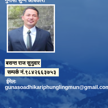
गुनासो सुन्ने अधिकारी
बसन्त राज सुनुवार
सम्पर्क नं.९८४२६६३७५३
ईमेलः
gunasoadhikariphunglingmun@gmail.co