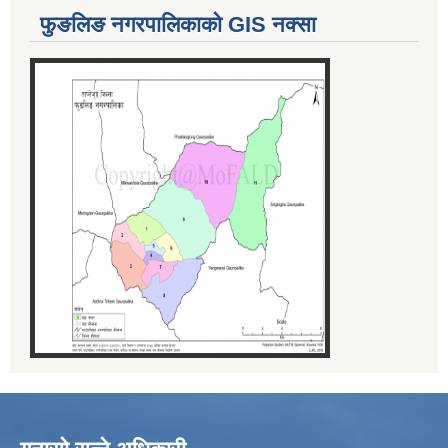
फुङलिङ नगरपालिकाको GIS नक्सा