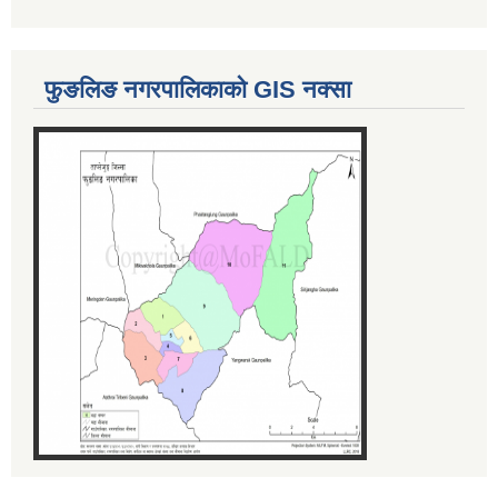
फुङलिङ नगरपालिकाको GIS नक्सा