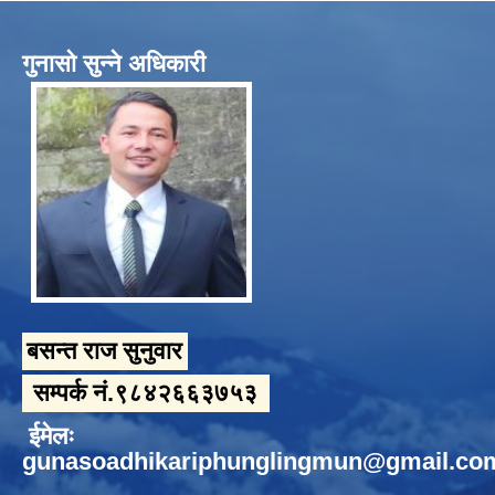
गुनासो सुन्ने अधिकारी
बसन्त राज सुनुवार
सम्पर्क नं.९८४२६६३७५३
ईमेलः
gunasoadhikariphunglingmun@gmail.co