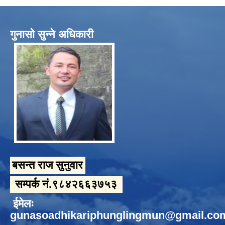
गुनासो सुन्ने अधिकारी
बसन्त राज सुनुवार
सम्पर्क नं.९८४२६६३७५३
ईमेलः
gunasoadhikariphunglingmun@gmail.co