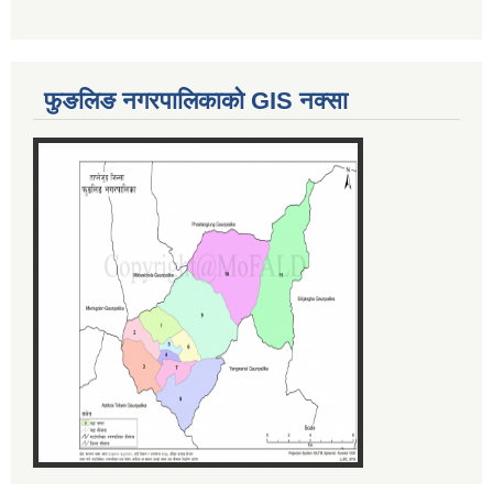
फुङलिङ नगरपालिकाको GIS नक्सा