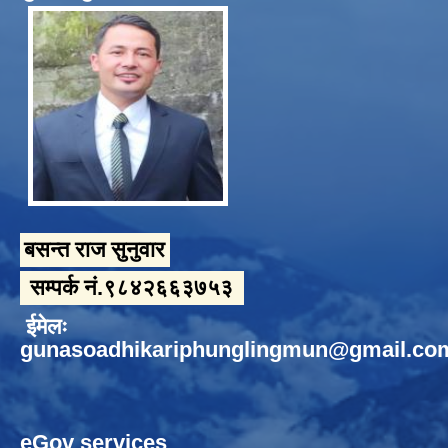
बसन्त राज सुनुवार
सम्पर्क नं.९८४२६६३७५३
ईमेलः
gunasoadhikariphunglingmun@gmail.co
eGov services