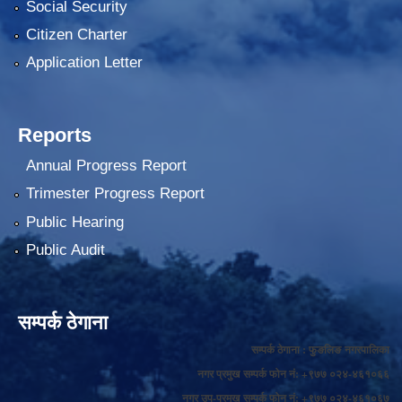
Social Security
Citizen Charter
Application Letter
Reports
Annual Progress Report
Trimester Progress Report
Public Hearing
Public Audit
सम्पर्क ठेगाना
सम्पर्क ठेगाना : फुङलिङ नगरपालिका
नगर प्रमुख सम्पर्क फोन नं: +९७७ ०२४-४६१०६६
नगर उप-प्रमुख सम्पर्क फोन नं: +९७७ ०२४-४६१०६७