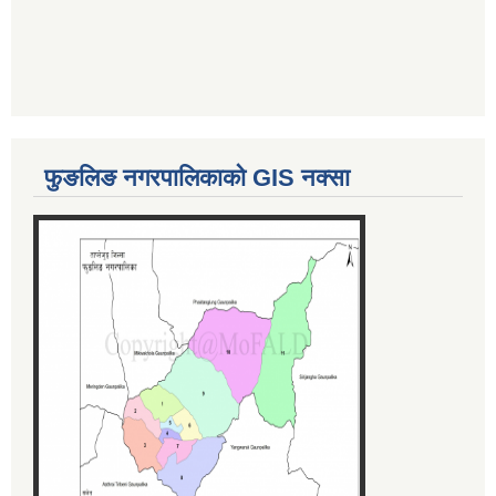
फुङलिङ नगरपालिकाको GIS नक्सा