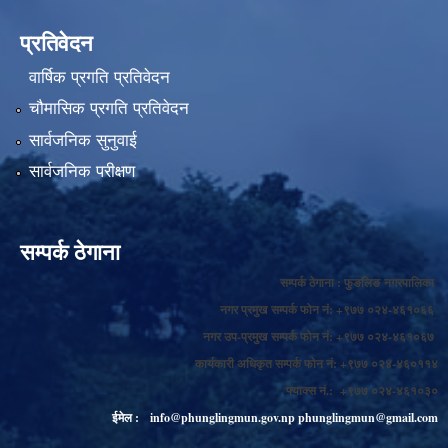
प्रतिवेदन
वार्षिक प्रगति प्रतिवेदन
चौमासिक प्रगति प्रतिवेदन
सार्वजनिक सुनुवाई
सार्वजनिक परीक्षण
सम्पर्क ठेगाना
सम्पर्क ठेगाना : फुङलिङ नगरपालिका
नगर प्रमुख सम्पर्क फोन नं: +९७७ ०२४-४६१०६६
नगर उप-प्रमुख सम्पर्क फोन नं: +९७७ ०२४-४६१०६७
कार्यकारी अधिकृत सम्पर्क फोन नं: +९७७ ०२४-४६०११४
फ्याक्स नं.: +९७७ ०२४-४६१०३०
ईमेल :
info@phunglingmun.gov.np
phunglingmun@gmail.com