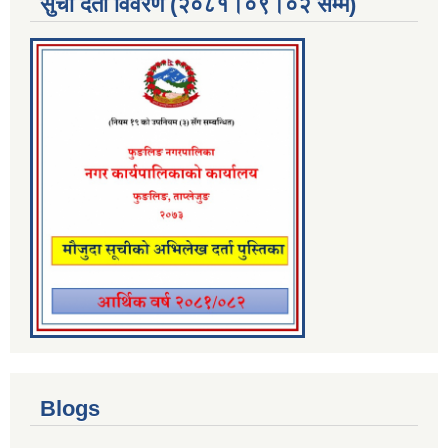
सुची दर्ता विवरण (२०८१।०९।०२ सम्म)
Blogs