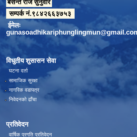
बसन्त राज सुनुवार
सम्पर्क नं.९८४२६६३७५३
ईमेलः
gunasoadhikariphunglingmun@gmail.co
विधुतीय शुसासन सेवा
घटना दर्ता
सामाजिक सुरक्षा
नागरिक वडापत्र
निवेदनको ढाँचा
प्रतिवेदन
वार्षिक प्रगति प्रतिवेदन