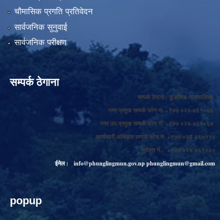
चौमासिक प्रगति प्रतिवेदन
सार्वजनिक सुनुवाई
सार्वजनिक परीक्षण
सम्पर्क ठेगाना
सम्पर्क ठेगाना : फुङलिङ नगरपालिका
नगर प्रमुख सम्पर्क फोन नं: +९७७ ०२४-४६१०६६
नगर उप-प्रमुख सम्पर्क फोन नं: +९७७ ०२४-४६१०६७
कार्यकारी अधिकृत सम्पर्क फोन नं: +९७७ ०२४-४६०११४
फ्याक्स नं.: +९७७ ०२४-४६१०३०
ईमेल :
info@phunglingmun.gov.np
phunglingmun@gmail.com
popup