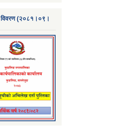
्ता विवरण (२०८१।०९।