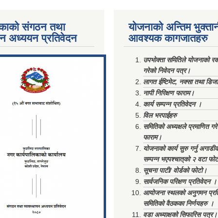
काको संगठन तथा
योजनाको अन्तिम भुक्ता
पन अध्ययन प्रतिवेदन
आवश्यक कागजातहरु
ments/Al...
उपभोक्ता समितिले योजनाको रकम
गरेको निवेदन पत्र।
लागत ईष्टिमेट, नक्सा तथा डिज
नापी निरिक्षण फाराम।
कार्य सम्पन्न प्रतिवेदन ।
विल भरपाईहरु
समितिको अध्यक्षले प्रमाणित गर
फाराम।
योजनाको कार्य सुरु गर्नु अगाडी
सम्पन्न भएपश्चात्‌को २ वटा फो
सूचना पाटी/ वोर्डको फोटो।
सार्वजनिक परिक्षण प्रतिवेदन ।
आयोजना स्थलको अनुगमन प्रत
समितिको वैठकका निर्णयहरु ।
वडा अध्याक्षको सिफारिस पत्र।