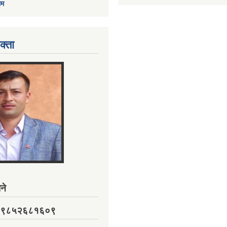
ाम
क्ता
ने
नं. ९८५२६८१६०९