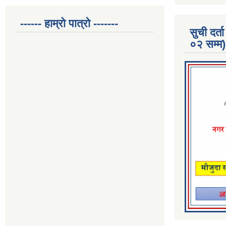
------ हाम्रो पात्रो -------
सुची दर
०२ सम्म)