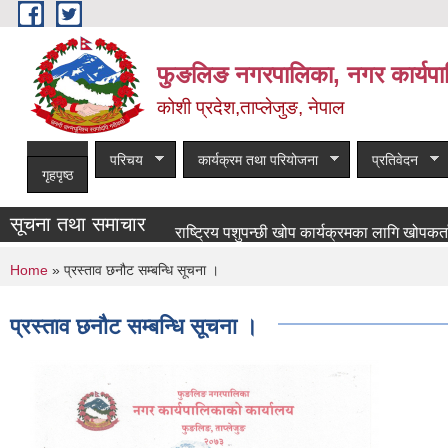
Skip to main content
फुङलिङ नगरपालिका, नगर कार्यपा
कोशी प्रदेश,ताप्लेजुङ, नेपाल
परिचय
कार्यक्रम तथा परियोजना
प्रतिवेदन
गृहपृष्ठ
सूचना तथा समाचार
राष्ट्रिय पशुपन्छी खोप कार्यक्रमका लागि खोपकर्ता आवश्य
You are here
Home
» प्रस्ताव छनौट सम्बन्धि सूचना ।
प्रस्ताव छनौट सम्बन्धि सूचना ।