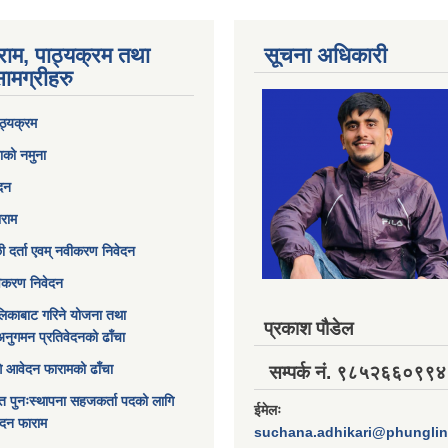
राम, पाठ्यक्रम तथा
सूचना अधिकारी
ामग्रीहरु
ठ्यक्रम
ाको नमुना
ेदन
ाराम
छी दर्ता एवम् नवीकरण निवेदन
विकरण निवेदन
िकाबाट गरिने योजना तथा
प्रकाश पौडेल
अनुगमन प्रतिवेदनको ढाँचा
ागि आवेदन फारामको ढाँचा
सम्पर्क नं. ९८५२६६०९९४
त पुनःस्थापना सहजकर्ता पदको लागि
ईमेलः
ेदन फाराम
suchana.adhikari@phungli