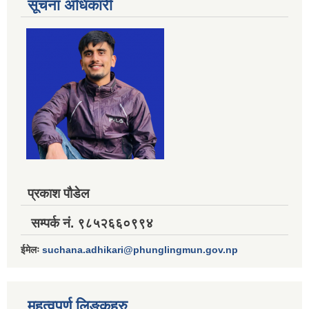
सूचना अधिकारी
प्रकाश पौडेल
सम्पर्क नं. ९८५२६६०९९४
ईमेलः
suchana.adhikari@phunglingmun.gov.np
महत्वपूर्ण लिङ्कहरु