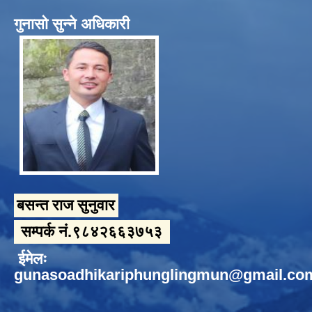
गुनासो सुन्ने अधिकारी
बसन्त राज सुनुवार
सम्पर्क नं.९८४२६६३७५३
ईमेलः
gunasoadhikariphunglingmun@gmail.co