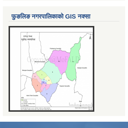
फुङलिङ नगरपालिकाको GIS नक्सा